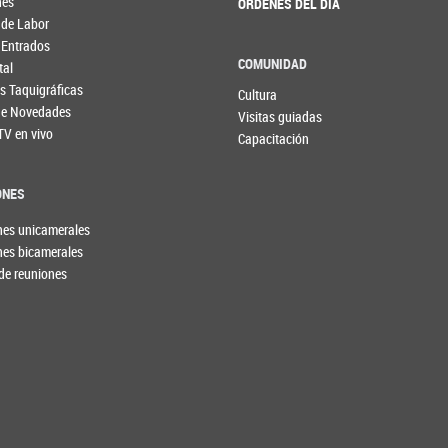
nes
ÓRDENES DEL DÍA
 de Labor
 Entrados
COMUNIDAD
tal
s Taquigráficas
Cultura
 de Novedades
Visitas guiadas
TV en vivo
Capacitación
ONES
nes unicamerales
nes bicamerales
de reuniones