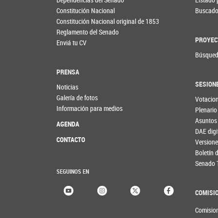
Constitución Nacional
Buscador
Constitución Nacional original de 1853
Reglamento del Senado
PROYEC
Enviá tu CV
Búsqued
PRENSA
SESION
Noticias
Galería de fotos
Votacio
Información para medios
Plenario
Asuntos
AGENDA
DAE digi
CONTACTO
Versione
Boletín
Senado 
SEGUINOS EN
COMISI
Comisio