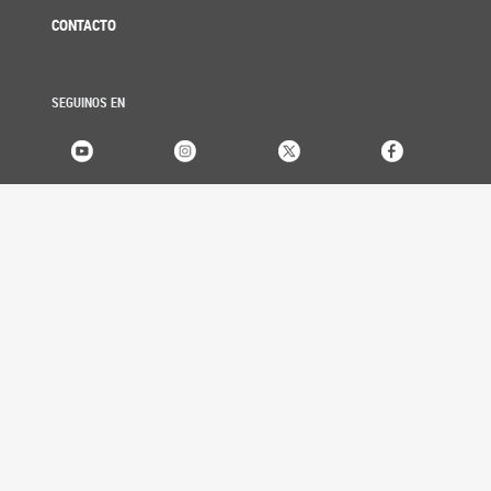
CONTACTO
SEGUINOS EN
SENADORES
Listado alfabético
Listado por bloque
Listado por provincia
Buscador histórico
PROYECTOS
Búsqueda de proyectos