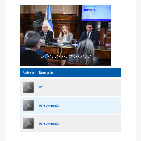
Anterior
Siguiente
Archivos
Descripción
VT
Acta de reunión
Acta de reunión