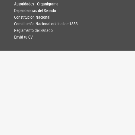
Autoridades - Organigrama
Dependencias del Senado
Constitución Nacional
Constitución Nacional original de 1853
Reglamento del Senado
Enviá tu CV
PRENSA
Noticias
Galería de fotos
Información para medios
AGENDA
CONTACTO
SEGUINOS EN