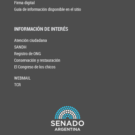
Firma digital
Guía de información disponible en el sitio
INFORMACIÓN DE INTERÉS
Atención ciudadana
SANDH
Registro de ONG
Conservación y restauración
El Congreso de los chicos
WEBMAIL
TCR