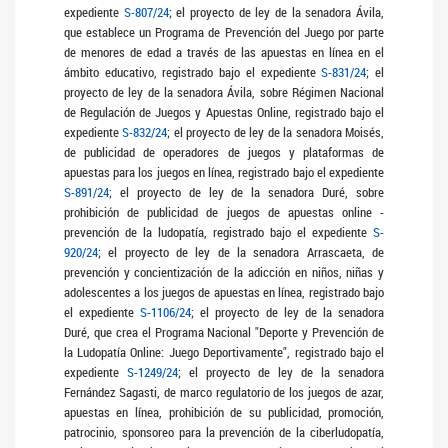
expediente
S-807/24
; el proyecto de ley de la senadora Ávila,
que establece un Programa de Prevención del Juego por parte
de menores de edad a través de las apuestas en línea en el
ámbito educativo, registrado bajo el expediente
S-831/24
; el
proyecto de ley de la senadora Ávila, sobre Régimen Nacional
de Regulación de Juegos y Apuestas Online, registrado bajo el
expediente
S-832/24
; el proyecto de ley de la senadora Moisés,
de publicidad de operadores de juegos y plataformas de
apuestas para los juegos en línea, registrado bajo el expediente
S-891/24
; el proyecto de ley de la senadora Duré, sobre
prohibición de publicidad de juegos de apuestas online -
prevención de la ludopatía, registrado bajo el expediente
S-
920/24
; el proyecto de ley de la senadora Arrascaeta, de
prevención y concientización de la adicción en niños, niñas y
adolescentes a los juegos de apuestas en línea, registrado bajo
el expediente
S-1106/24
; el proyecto de ley de la senadora
Duré, que crea el Programa Nacional "Deporte y Prevención de
la Ludopatía Online: Juego Deportivamente", registrado bajo el
expediente
S-1249/24
; el proyecto de ley de la senadora
Fernández Sagasti, de marco regulatorio de los juegos de azar,
apuestas en línea, prohibición de su publicidad, promoción,
patrocinio, sponsoreo para la prevención de la ciberludopatía,