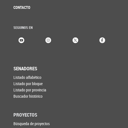
CONTACTO
SEGUINOS EN
SENADORES
Listado alfabético
Listado por bloque
Listado por provincia
Buscador histórico
PROYECTOS
Búsqueda de proyectos