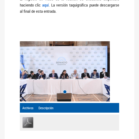
haciendo clic
aquí
. La versión taquigráfica puede descargarse
al final de esta entrada.
Anterior
Siguiente
Archivos
Descripción