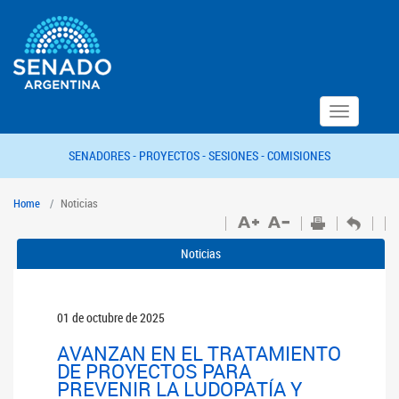
Toggle
navigation
SENADORES -
PROYECTOS -
SESIONES -
COMISIONES
Home
Noticias
Noticias
01 de octubre de 2025
AVANZAN EN EL TRATAMIENTO
DE PROYECTOS PARA
PREVENIR LA LUDOPATÍA Y