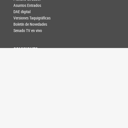
Asuntos Entrados
DAE digital
Versiones Taquigráficas
Boletín de Novedades
Senado TV en vivo
COMISIONES
Comisiones unicamerales
Comisiones bicamerales
Agenda de reuniones
INFORMACIÓN LEGISLATIVA
Composición y funciones
Formación de leyes
Relaciones Internacionales
Acuerdos