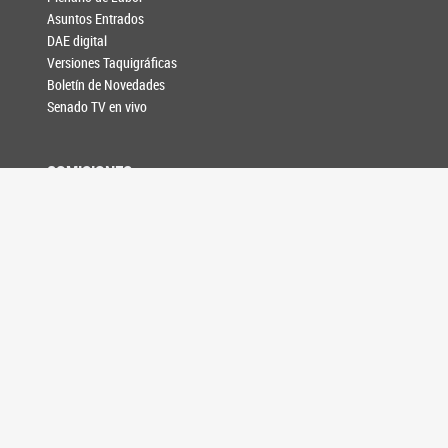
Asuntos Entrados
DAE digital
Versiones Taquigráficas
Boletín de Novedades
Senado TV en vivo
COMISIONES
Comisiones unicamerales
Comisiones bicamerales
Agenda de reuniones
INFORMACIÓN LEGISLATIVA
Composición y funciones
Formación de leyes
Relaciones Internacionales
Acuerdos