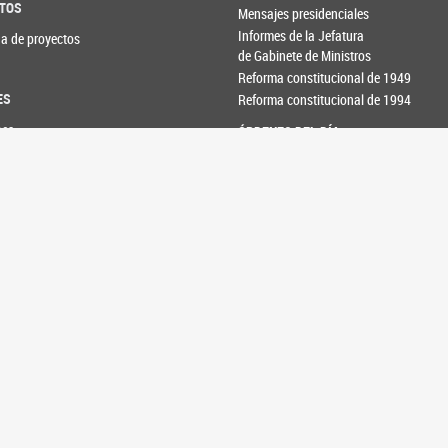
TOS
Mensajes presidenciales
Informes de la Jefatura
a de proyectos
de Gabinete de Ministros
Reforma constitucional de 1949
ES
Reforma constitucional de 1994
nes
ÓRDENES DEL DÍA
 de Labor
 Entrados
COMUNIDAD
tal
s Taquigráficas
Cultura
 de Novedades
Visitas guiadas
TV en vivo
Capacitación
ONES
nes unicamerales
nes bicamerales
de reuniones