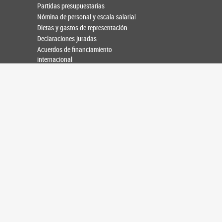
Partidas presupuestarias
Nómina de personal y escala salarial
Dietas y gastos de representación
Declaraciones juradas
Acuerdos de financiamiento
internacional
Plan de Acción de Congreso Abierto
Informes de gestión
Informes especiales y de auditoría
Datos abiertos
Audiencias públicas
Firma digital
Guía de información disponible en el sitio
INFORMACIÓN DE INTERÉS
Atención ciudadana
SANDH
Registro de ONG
Conservación y restauración