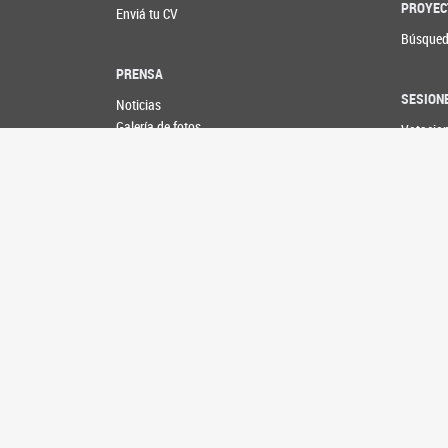
PROYEC
Enviá tu CV
Búsqued
PRENSA
SESION
Noticias
Galería de fotos
Votacio
Información para medios
Plenario
Asuntos
AGENDA
DAE digi
CONTACTO
Versione
Boletín
Senado 
SEGUINOS EN
COMISI
Comisio
Comisio
Agenda 