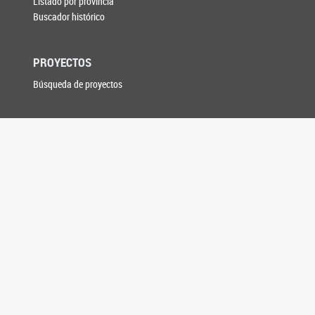
Listado por provincia
Buscador histórico
PROYECTOS
Búsqueda de proyectos
SESIONES
Votaciones
Plenario de Labor
Asuntos Entrados
DAE digital
Versiones Taquigráficas
Boletín de Novedades
Senado TV en vivo
COMISIONES