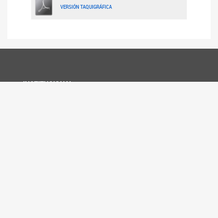
VERSIÓN TAQUIGRÁFICA
INSTITUCIONAL
Presidencia
Autoridades - Organigrama
Dependencias del Senado
Constitución Nacional
Constitución Nacional original de 1853
Reglamento del Senado
Enviá tu CV
PRENSA
Noticias