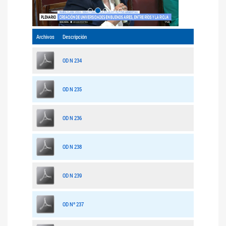
Archivos
Descripción
OD N 234
OD N 235
OD N 236
OD N 238
OD N 239
OD Nº 237