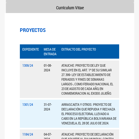
Currículum Vitae
PROYECTOS
EXPEDIENTE
MESA DE
EXTRACTO DEL PROYECTO
ENTRADA
1309/24
01-08-
ATAUCHE: PROYECTO DE LEY QUE
2024
INCLUYE EN EL ART. 1º DE SU SIMILAR
27.399- LEY DE ESTABLECIMIENTO DE
FERIADOS Y FINES DE SEMANAS
LARGOS-, COMO FERIADO NACIONAL EL
23 DE AGOSTO DE CADA AÑO, EN
CONMEMORACION AL EXODO JUJEÑO.
1301/24
31-07-
ARRASCAETA Y OTROS: PROYECTO DE
2024
DECLARACIÓN QUE REPUDIA Y RECHAZA
EL PROCESO ELECTORAL LLEVADO A
CABO EN LA REPÚBLICA BOLIVARIANA DE
VENEZUELA, EL 28 DE JULIO DE 2024.
1184/24
04-07-
ATAUCHE: PROYECTO DE DECLARACIÓN
2024
QUE ADHIERE AL DIA MUNDIAL CONTRA