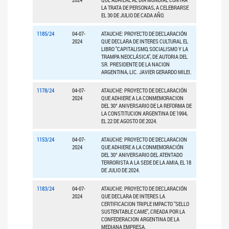
LA TRATA DE PERSONAS, A CELEBRARSE
EL 30 DE JULIO DE CADA AÑO.
1185/24
04-07-
ATAUCHE: PROYECTO DE DECLARACIÓN
2024
QUE DECLARA DE INTERES CULTURAL EL
LIBRO "CAPITALISMO, SOCIALISMO Y LA
TRAMPA NEOCLÁSICA", DE AUTORIA DEL
SR. PRESIDENTE DE LA NACION
ARGENTINA, LIC. JAVIER GERARDO MILEI.
1178/24
04-07-
ATAUCHE: PROYECTO DE DECLARACIÓN
2024
QUE ADHIERE A LA CONMEMORACION
DEL 30° ANIVERSARIO DE LA REFORMA DE
LA CONSTITUCION ARGENTINA DE 1994,
EL 22 DE AGOSTO DE 2024.
1153/24
04-07-
ATAUCHE: PROYECTO DE DECLARACION
2024
QUE ADHIERE A LA CONMEMORACIÓN
DEL 30° ANIVERSARIO DEL ATENTADO
TERRORISTA A LA SEDE DE LA AMIA, EL 18
DE JULIO DE 2024.
1183/24
04-07-
ATAUCHE: PROYECTO DE DECLARACIÓN
2024
QUE DECLARA DE INTERES LA
CERTIFICACION TRIPLE IMPACTO "SELLO
SUSTENTABLE CAME", CREADA POR LA
CONFEDERACION ARGENTINA DE LA
MEDIANA EMPRESA.