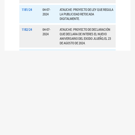
1181/24
04-07-
ATAUCHE: PROYECTO DE LEY QUE REGULA
2024
LA PUBLICIDAD RETOCADA
DIGITALMENTE.
1182/24
04-07-
ATAUCHE: PROYECTO DE DECLARACIÓN
2024
QUE DECLARA DE INTERES EL NUEVO
ANIVERSARIO DEL EXODO JUJEÑO, EL 23
DE AGOSTO DE 2024.
1180/24
04-07-
ATAUCHE: PROYECTO DE LEY QUE
2024
MODIFICA EL CODIGO PENAL DE LA
NACIÓN, RESPECTO DE LA TIPIFICACION
DEL DELITO DE TURISMO SEXUAL.
7
8
10
<<
<
6
9
>
>>