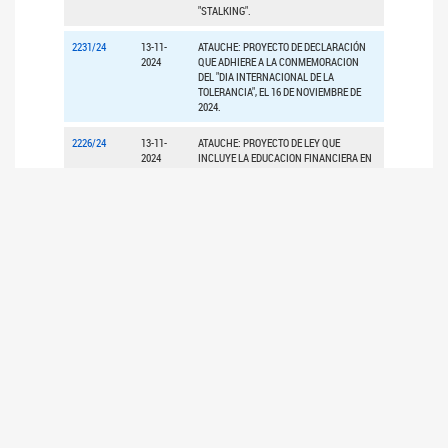
"STALKING".
2231/24
13-11-
ATAUCHE: PROYECTO DE DECLARACIÓN
2024
QUE ADHIERE A LA CONMEMORACION
DEL "DIA INTERNACIONAL DE LA
TOLERANCIA", EL 16 DE NOVIEMBRE DE
2024.
2226/24
13-11-
ATAUCHE: PROYECTO DE LEY QUE
2024
INCLUYE LA EDUCACION FINANCIERA EN
LAS INSTITUCIONES EDUCATIVAS DE LOS
NIVELES PRIMARIO Y SECUNDARIO
2227/24
13-11-
ATAUCHE: PROYECTO DE DECLARACIÓN
2024
QUE ADHIERE AL DIA MUNDIAL PARA
PREVENIR LA EXPLOTACION, LOS
ABUSOS Y LA VIOLENCIA SEXUALES
CONTRA NIÑOS Y PROMOCION DE LA
SANACION, EL 18 DE NOVIEMBRE DE
CADA AÑO.
5
7
8
<<
<
4
6
>
>>