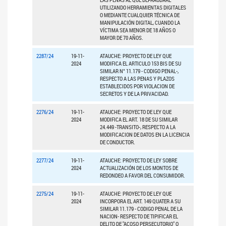
UTILIZANDO HERRAMIENTAS DIGITALES
O MEDIANTE CUALQUIER TÉCNICA DE
MANIPULACIÓN DIGITAL, CUANDO LA
VÍCTIMA SEA MENOR DE 18 AÑOS O
MAYOR DE 70 AÑOS.
2287/24
19-11-
ATAUCHE: PROYECTO DE LEY QUE
2024
MODIFICA EL ARTICULO 153 BIS DE SU
SIMILAR N° 11.179 - CODIGO PENAL-,
RESPECTO A LAS PENAS Y PLAZOS
ESTABLECIDOS POR VIOLACION DE
SECRETOS Y DE LA PRIVACIDAD.
2276/24
19-11-
ATAUCHE: PROYECTO DE LEY QUE
2024
MODIFICA EL ART. 18 DE SU SIMILAR
24.449 -TRANSITO-, RESPECTO A LA
MODIFICACION DE DATOS EN LA LICENCIA
DE CONDUCTOR.
2277/24
19-11-
ATAUCHE: PROYECTO DE LEY SOBRE
2024
ACTUALIZACIÓN DE LOS MONTOS DE
REDONDEO A FAVOR DEL CONSUMIDOR.
2275/24
19-11-
ATAUCHE: PROYECTO DE LEY QUE
2024
INCORPORA EL ART. 149 QUATER A SU
SIMILAR 11.179 - CODIGO PENAL DE LA
NACION- RESPECTO DE TIPIFICAR EL
DELITO DE "ACOSO PERSECUTORIO" O