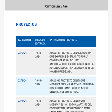
Currículum Vitae
PROYECTOS
EXPEDIENTE
MESA DE
EXTRACTO DEL PROYECTO
ENTRADA
2279/24
19-11-
ATAUCHE: PROYECTO DE DECLARACIÓN
2024
QUE EXPRESA BENEPLACITO POR LA
CONMEMORACION DEL 190°
ANIVERSARIO DE LA DECLARACION DE LA
AUTONOMIA POLITICA DE JUJUY, EL 18 DE
NOVIEMBRE DE 2024.
2278/24
19-11-
ATAUCHE: PROYECTO DE LEY QUE
2024
MODIFICA SU SIMILAR 17.418 - SEGUROS-
RESPECTO DE AMPLIAR EL PLAZO DE
DENUNCIA DE SINIESTROS.
2274/24
19-11-
ATAUCHE: PROYECTO DE LEY QUE
2024
MODIFICA EL INCISO 16 AL ART. 173 DEL
CODIGO PENAL, RESPECTO DE ELEVAR
LAS PENAS AL QUE DEFRAUDARE