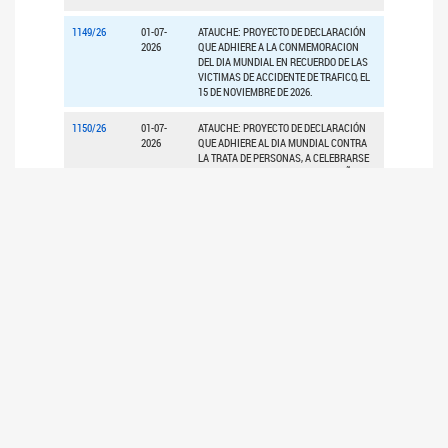
1149/26
01-07-
ATAUCHE: PROYECTO DE DECLARACIÓN
2026
QUE ADHIERE A LA CONMEMORACION
DEL DIA MUNDIAL EN RECUERDO DE LAS
VICTIMAS DE ACCIDENTE DE TRAFICO, EL
15 DE NOVIEMBRE DE 2026.
1150/26
01-07-
ATAUCHE: PROYECTO DE DECLARACIÓN
2026
QUE ADHIERE AL DIA MUNDIAL CONTRA
LA TRATA DE PERSONAS, A CELEBRARSE
TODOS LOS 30 DE JULIO DE CADA AÑO.
1151/26
01-07-
ATAUCHE: PROYECTO DE DECLARACIÓN
2026
QUE EXPRESA BENEPLACITO POR LA
CONMEMORACION DEL 192°
ANIVERSARIO DE LA DECLARACION DE LA
AUTONOMIA POLITICA DE JUJUY, EL 18 DE
NOVIEMBRE DE 2026.
3
4
5
1
2
>
>>