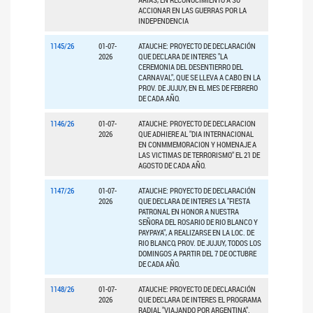
ACCIONAR EN LAS GUERRAS POR LA
INDEPENDENCIA
1145/26
01-07-
ATAUCHE: PROYECTO DE DECLARACIÓN
2026
QUE DECLARA DE INTERES "LA
CEREMONIA DEL DESENTIERRO DEL
CARNAVAL", QUE SE LLEVA A CABO EN LA
PROV. DE JUJUY, EN EL MES DE FEBRERO
DE CADA AÑO.
1146/26
01-07-
ATAUCHE: PROYECTO DE DECLARACION
2026
QUE ADHIERE AL "DIA INTERNACIONAL
EN CONMMEMORACION Y HOMENAJE A
LAS VICTIMAS DE TERRORISMO" EL 21 DE
AGOSTO DE CADA AÑO.
1147/26
01-07-
ATAUCHE: PROYECTO DE DECLARACIÓN
2026
QUE DECLARA DE INTERES LA "FIESTA
PATRONAL EN HONOR A NUESTRA
SEÑORA DEL ROSARIO DE RIO BLANCO Y
PAYPAYA", A REALIZARSE EN LA LOC. DE
RIO BLANCO, PROV. DE JUJUY, TODOS LOS
DOMINGOS A PARTIR DEL 7 DE OCTUBRE
DE CADA AÑO.
1148/26
01-07-
ATAUCHE: PROYECTO DE DECLARACIÓN
2026
QUE DECLARA DE INTERES EL PROGRAMA
RADIAL "VIAJANDO POR ARGENTINA".