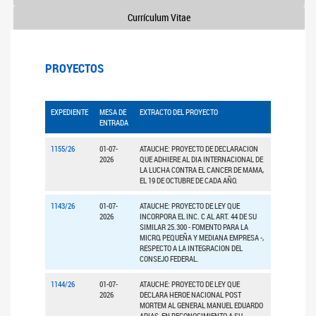
Currículum Vitae
PROYECTOS
EXPEDIENTE
MESA DE
EXTRACTO DEL PROYECTO
ENTRADA
1155/26
01-07-
ATAUCHE: PROYECTO DE DECLARACION
2026
QUE ADHIERE AL DIA INTERNACIONAL DE
LA LUCHA CONTRA EL CANCER DE MAMA,
EL 19 DE OCTUBRE DE CADA AÑO.
1143/26
01-07-
ATAUCHE: PROYECTO DE LEY QUE
2026
INCORPORA EL INC. C AL ART. 44 DE SU
SIMILAR 25.300 - FOMENTO PARA LA
MICRO, PEQUEÑA Y MEDIANA EMPRESA -,
RESPECTO A LA INTEGRACION DEL
CONSEJO FEDERAL.
1144/26
01-07-
ATAUCHE: PROYECTO DE LEY QUE
2026
DECLARA HEROE NACIONAL POST
MORTEM AL GENERAL MANUEL EDUARDO
ARIAS, EN RECONOCIMIENTO A SU