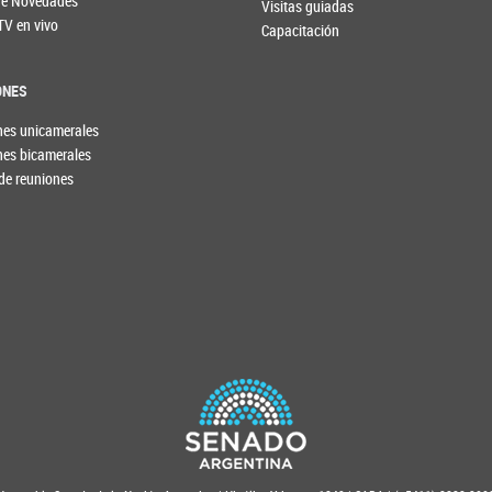
 de Novedades
Visitas guiadas
TV en vivo
Capacitación
ONES
nes unicamerales
nes bicamerales
de reuniones