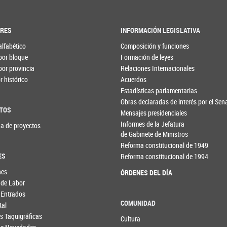
ORES
INFORMACIÓN LEGISLATIVA
alfabético
Composición y funciones
por bloque
Formación de leyes
por provincia
Relaciones Internacionales
 histórico
Acuerdos
Estadísticas parlamentarias
Obras declaradas de interés por el Se
TOS
Mensajes presidenciales
Informes de la Jefatura
a de proyectos
de Gabinete de Ministros
Reforma constitucional de 1949
ES
Reforma constitucional de 1994
nes
ÓRDENES DEL DÍA
 de Labor
 Entrados
COMUNIDAD
tal
s Taquigráficas
Cultura