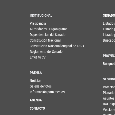
INSTITUCIONAL
SENAD
Presidencia
Listado 
Autoridades - Organigrama
Listado 
Dependencias del Senado
Listado 
Constitución Nacional
Buscador
Constitución Nacional original de 1853
Reglamento del Senado
PROYEC
Enviá tu CV
Búsqued
PRENSA
SESION
Noticias
Galería de fotos
Votacio
Información para medios
Plenario
Asuntos
AGENDA
DAE digi
CONTACTO
Versione