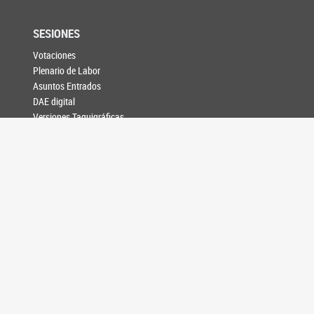
SESIONES
Votaciones
Plenario de Labor
Asuntos Entrados
DAE digital
Versiones Taquigráficas
Boletín de Novedades
Senado TV en vivo
COMISIONES
Comisiones unicamerales
Comisiones bicamerales
Agenda de reuniones
INFORMACIÓN LEGISLATIVA