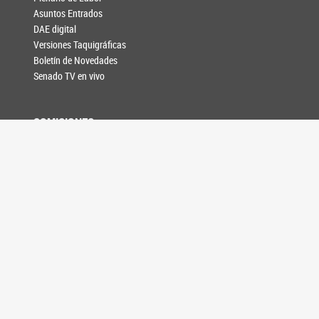
Asuntos Entrados
DAE digital
Versiones Taquigráficas
Boletín de Novedades
Senado TV en vivo
COMISIONES
Comisiones unicamerales
Comisiones bicamerales
Agenda de reuniones
INFORMACIÓN LEGISLATIVA
Composición y funciones
Formación de leyes
Relaciones Internacionales
Acuerdos