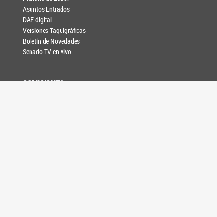
Asuntos Entrados
DAE digital
Versiones Taquigráficas
Boletín de Novedades
Senado TV en vivo
COMISIONES
Comisiones unicamerales
Comisiones bicamerales
Agenda de reuniones
INFORMACIÓN LEGISLATIVA
Composición y funciones
Formación de leyes
Relaciones Internacionales
Acuerdos