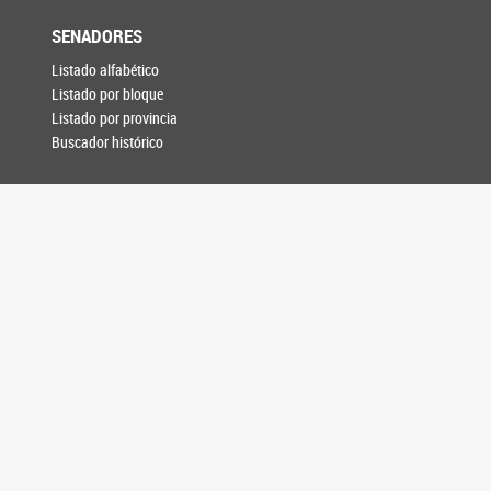
SENADORES
Listado alfabético
Listado por bloque
Listado por provincia
Buscador histórico
PROYECTOS
Búsqueda de proyectos
SESIONES
Votaciones
Plenario de Labor
Asuntos Entrados
DAE digital
Versiones Taquigráficas
Boletín de Novedades