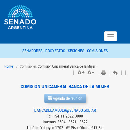
Toggle
navigation
SENADORES -
PROYECTOS -
SESIONES -
COMISIONES
Home
Comisiones
Comisión Unicameral Banca de la Mujer
COMISIÓN UNICAMERAL BANCA DE LA MUJER
Agenda de reunión
BANCADELAMUJER@SENADO.GOB.AR
Tel: +54-11-2822-3000
Internos: 3604 - 3621 - 3622
Hipólito Yrigoyen 1702 - 6º Piso, Oficina 617 Bis