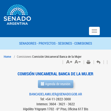
Toggle
navigation
SENADORES -
PROYECTOS -
SESIONES -
COMISIONES
Home
Comisiones
Comisión Unicameral Banca de la Mujer
COMISIÓN UNICAMERAL BANCA DE LA MUJER
Agenda de reunión
BANCADELAMUJER@SENADO.GOB.AR
Tel: +54-11-2822-3000
Internos: 3604 - 3621 - 3622
Hipólito Yrigoyen 1702 - 6º Piso, Oficina 617 Bis