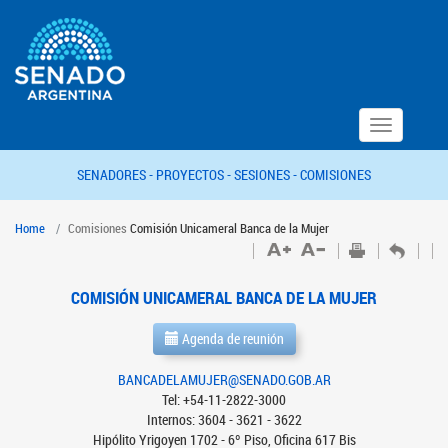
Toggle
navigation
SENADORES -
PROYECTOS -
SESIONES -
COMISIONES
Home
Comisiones
Comisión Unicameral Banca de la Mujer
COMISIÓN UNICAMERAL BANCA DE LA MUJER
Agenda de reunión
BANCADELAMUJER@SENADO.GOB.AR
Tel: +54-11-2822-3000
Internos: 3604 - 3621 - 3622
Hipólito Yrigoyen 1702 - 6º Piso, Oficina 617 Bis