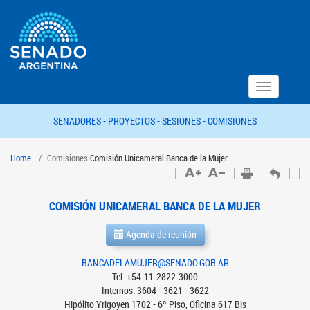
Toggle
navigation
SENADORES -
PROYECTOS -
SESIONES -
COMISIONES
Home
Comisiones
Comisión Unicameral Banca de la Mujer
COMISIÓN UNICAMERAL BANCA DE LA MUJER
Agenda de reunión
BANCADELAMUJER@SENADO.GOB.AR
Tel: +54-11-2822-3000
Internos: 3604 - 3621 - 3622
Hipólito Yrigoyen 1702 - 6º Piso, Oficina 617 Bis