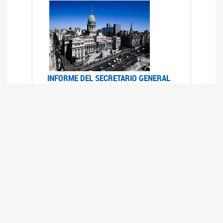
INFORME DEL SECRETARIO GENERAL
DE ONU SOBRE ACCESO A LA
JUSTICIA PARA MUJERES Y NIÑAS
12/06/2026
Durante el 70 período de sesiones de la
Comisión de la Condición Jurídica y Social de la
Mujer, el Secretario General de las Naciones
Unidas presentó el Informe "Garantizar y
fortalecer el acceso a la justicia para todas las
mujeres y las niñas".