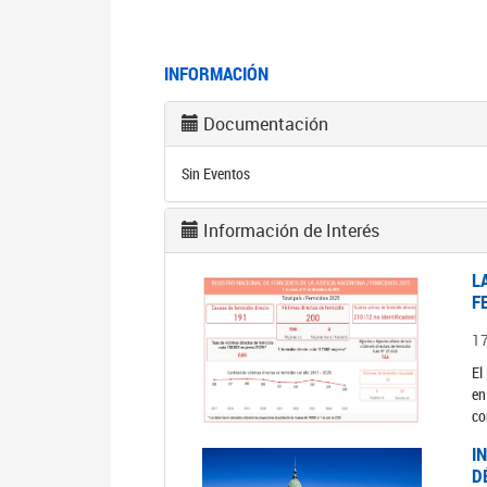
INFORMACIÓN
Documentación
Sin Eventos
Información de Interés
L
F
1
El
en
co
I
D