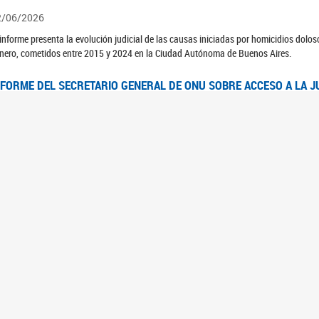
2/06/2026
 informe presenta la evolución judicial de las causas iniciadas por homicidios dolo
nero, cometidos entre 2015 y 2024 en la Ciudad Autónoma de Buenos Aires.
NFORME DEL SECRETARIO GENERAL DE ONU SOBRE ACCESO A LA J
2/06/2026
rante el 70 período de sesiones de la Comisión de la Condición Jurídica y Social de 
idas presentó el Informe "Garantizar y fortalecer el acceso a la justicia para todas l
OMITÉ CEDAW. OBSERVACIONES FINALES AL 8VO. INFORME PERIÓ
3/06/2026
 23 de febrero de 2026, el Comité para la Eliminación de la Discriminación contra l
servaciones Finales al 8vo. Informe Periódico presentado por Argentina, en relació
jeres.
NDEC PRESENTÓ DOSSIER ESTADÍSTICO EN EL MARCO DEL 8M