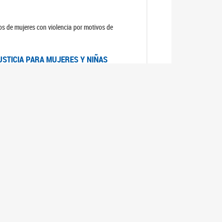
sos de mujeres con violencia por motivos de
USTICIA PARA MUJERES Y NIÑAS
la Mujer, el Secretario General de las Naciones
as mujeres y las niñas".
DICO DE ARGENTINA
a Mujer de Naciones Unidas publicó las
n con los avances en materia de derechos de las