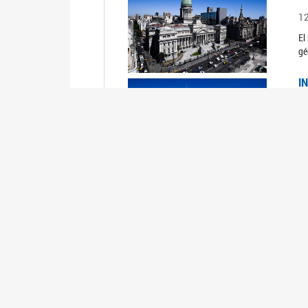
1
El
gé
I
1
Du
Un
C
0
El
Ob
mu
I