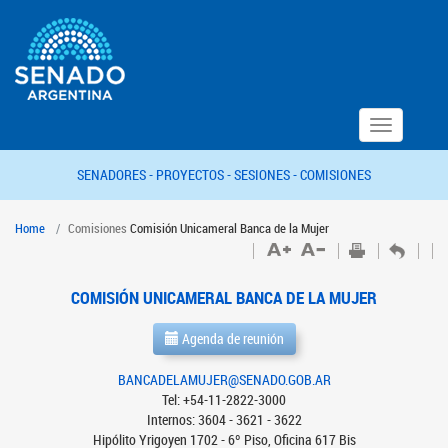
Toggle
navigation
SENADORES -
PROYECTOS -
SESIONES -
COMISIONES
Home
Comisiones
Comisión Unicameral Banca de la Mujer
COMISIÓN UNICAMERAL BANCA DE LA MUJER
Agenda de reunión
BANCADELAMUJER@SENADO.GOB.AR
Tel: +54-11-2822-3000
Internos: 3604 - 3621 - 3622
Hipólito Yrigoyen 1702 - 6º Piso, Oficina 617 Bis