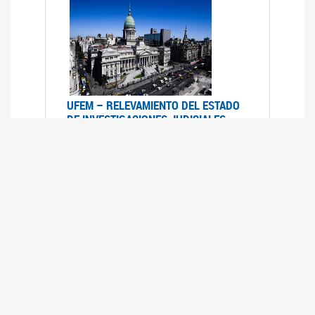
UFEM – RELEVAMIENTO DEL ESTADO
DE INVESTIGACIONES JUDICIALES
2015-2020
08/03/2022
La UFEM presenta el "Relevamiento del estado
de las investigaciones judiciales por muertes
violentas de mujeres cis, mujeres trans y
travestis en la Ciudad Autónoma de Buenos
Aires (años 2015-2020)"