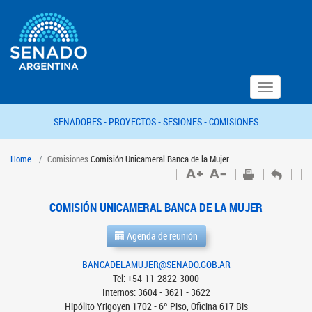
Toggle
navigation
SENADORES -
PROYECTOS -
SESIONES -
COMISIONES
Home
Comisiones
Comisión Unicameral Banca de la Mujer
COMISIÓN UNICAMERAL BANCA DE LA MUJER
Agenda de reunión
BANCADELAMUJER@SENADO.GOB.AR
Tel: +54-11-2822-3000
Internos: 3604 - 3621 - 3622
Hipólito Yrigoyen 1702 - 6º Piso, Oficina 617 Bis