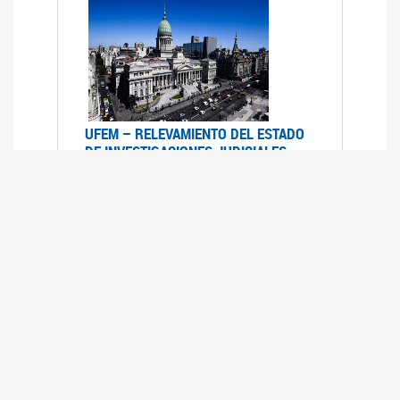
UFEM – RELEVAMIENTO DEL ESTADO
DE INVESTIGACIONES JUDICIALES
2015-2020
08/03/2022
La UFEM presenta el "Relevamiento del estado
de las investigaciones judiciales por muertes
violentas de mujeres cis, mujeres trans y
travestis en la Ciudad Autónoma de Buenos
Aires (años 2015-2020)"