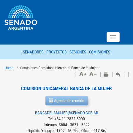
Toggle
navigation
SENADORES -
PROYECTOS -
SESIONES -
COMISIONES
Home
Comisiones
Comisión Unicameral Banca de la Mujer
COMISIÓN UNICAMERAL BANCA DE LA MUJER
Agenda de reunión
BANCADELAMUJER@SENADO.GOB.AR
Tel: +54-11-2822-3000
Internos: 3604 - 3621 - 3622
Hipólito Yrigoyen 1702 - 6º Piso, Oficina 617 Bis