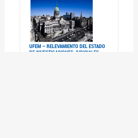
UFEM – RELEVAMIENTO DEL ESTADO
DE INVESTIGACIONES JUDICIALES
2015-2020
08/03/2022
La UFEM presenta el "Relevamiento del estado
de las investigaciones judiciales por muertes
violentas de mujeres cis, mujeres trans y
travestis en la Ciudad Autónoma de Buenos
Aires (años 2015-2020)"