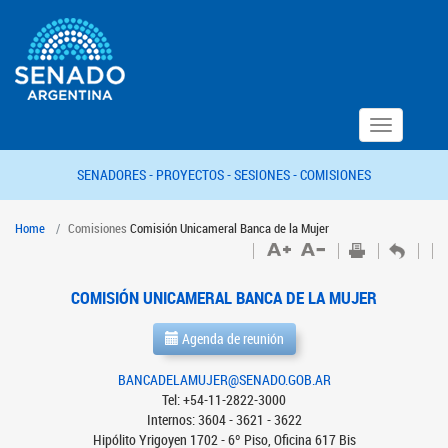
Toggle
navigation
SENADORES -
PROYECTOS -
SESIONES -
COMISIONES
Home
Comisiones
Comisión Unicameral Banca de la Mujer
COMISIÓN UNICAMERAL BANCA DE LA MUJER
Agenda de reunión
BANCADELAMUJER@SENADO.GOB.AR
Tel: +54-11-2822-3000
Internos: 3604 - 3621 - 3622
Hipólito Yrigoyen 1702 - 6º Piso, Oficina 617 Bis