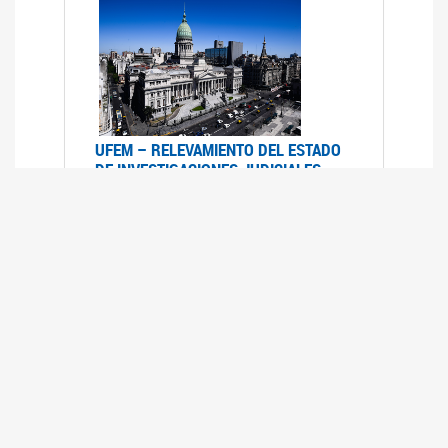
UFEM – RELEVAMIENTO DEL ESTADO
DE INVESTIGACIONES JUDICIALES
2015-2020
08/03/2022
La UFEM presenta el "Relevamiento del estado
de las investigaciones judiciales por muertes
violentas de mujeres cis, mujeres trans y
travestis en la Ciudad Autónoma de Buenos
Aires (años 2015-2020)"