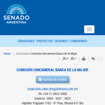
Toggle
navigation
SENADORES -
PROYECTOS -
SESIONES -
COMISIONES
Home
Comisiones
Comisión Unicameral Banca de la Mujer
COMISIÓN UNICAMERAL BANCA DE LA MUJER
Agenda de reunión
BANCADELAMUJER@SENADO.GOB.AR
Tel: +54-11-2822-3000
Internos: 3604 - 3621 - 3622
Hipólito Yrigoyen 1702 - 6º Piso, Oficina 617 Bis