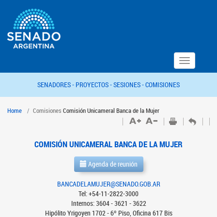
Toggle
navigation
SENADORES -
PROYECTOS -
SESIONES -
COMISIONES
Home
Comisiones
Comisión Unicameral Banca de la Mujer
COMISIÓN UNICAMERAL BANCA DE LA MUJER
Agenda de reunión
BANCADELAMUJER@SENADO.GOB.AR
Tel: +54-11-2822-3000
Internos: 3604 - 3621 - 3622
Hipólito Yrigoyen 1702 - 6º Piso, Oficina 617 Bis