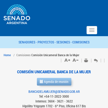
Toggle
navigation
SENADORES -
PROYECTOS -
SESIONES -
COMISIONES
Home
Comisiones
Comisión Unicameral Banca de la Mujer
COMISIÓN UNICAMERAL BANCA DE LA MUJER
Agenda de reunión
BANCADELAMUJER@SENADO.GOB.AR
Tel: +54-11-2822-3000
Internos: 3604 - 3621 - 3622
Hipólito Yrigoyen 1702 - 6º Piso, Oficina 617 Bis