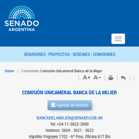
Toggle
navigation
SENADORES -
PROYECTOS -
SESIONES -
COMISIONES
Home
Comisiones
Comisión Unicameral Banca de la Mujer
COMISIÓN UNICAMERAL BANCA DE LA MUJER
Agenda de reunión
BANCADELAMUJER@SENADO.GOB.AR
Tel: +54-11-2822-3000
Internos: 3604 - 3621 - 3622
Hipólito Yrigoyen 1702 - 6º Piso, Oficina 617 Bis