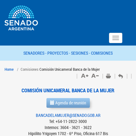
Toggle
navigation
SENADORES -
PROYECTOS -
SESIONES -
COMISIONES
Home
Comisiones
Comisión Unicameral Banca de la Mujer
COMISIÓN UNICAMERAL BANCA DE LA MUJER
Agenda de reunión
BANCADELAMUJER@SENADO.GOB.AR
Tel: +54-11-2822-3000
Internos: 3604 - 3621 - 3622
Hipólito Yrigoyen 1702 - 6º Piso, Oficina 617 Bis