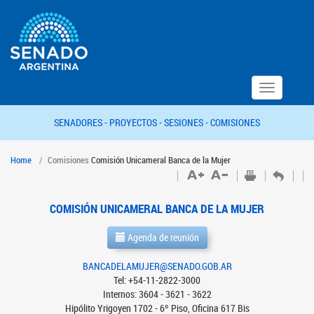
Toggle
navigation
SENADORES -
PROYECTOS -
SESIONES -
COMISIONES
Home
Comisiones
Comisión Unicameral Banca de la Mujer
COMISIÓN UNICAMERAL BANCA DE LA MUJER
Agenda de reunión
BANCADELAMUJER@SENADO.GOB.AR
Tel: +54-11-2822-3000
Internos: 3604 - 3621 - 3622
Hipólito Yrigoyen 1702 - 6º Piso, Oficina 617 Bis