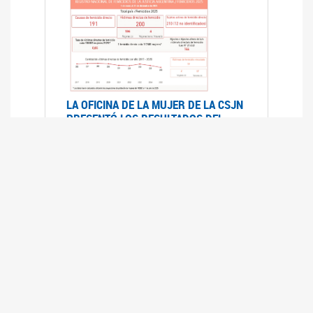
LA OFICINA DE LA MUJER DE LA CSJN
PRESENTÓ LOS RESULTADOS DEL
REGISTRO NACIONAL DE FEMICIDIOS
DE LA JUSTICIA ARGENTINA 2025
17/07/2026
El Registro Nacional de Femicidios de la
Justicia Argentina (RNFJA) identifica y analiza
las 204 causas judiciales iniciadas en 2025, en
las que se investigan los presuntos femicidios
de 200 mujeres cis, trans y travestis. Los datos
se encuentran disponibles para su consulta a
través de una nueva he