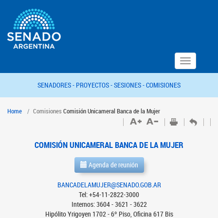
Toggle
navigation
SENADORES -
PROYECTOS -
SESIONES -
COMISIONES
Home
Comisiones
Comisión Unicameral Banca de la Mujer
COMISIÓN UNICAMERAL BANCA DE LA MUJER
Agenda de reunión
BANCADELAMUJER@SENADO.GOB.AR
Tel: +54-11-2822-3000
Internos: 3604 - 3621 - 3622
Hipólito Yrigoyen 1702 - 6º Piso, Oficina 617 Bis