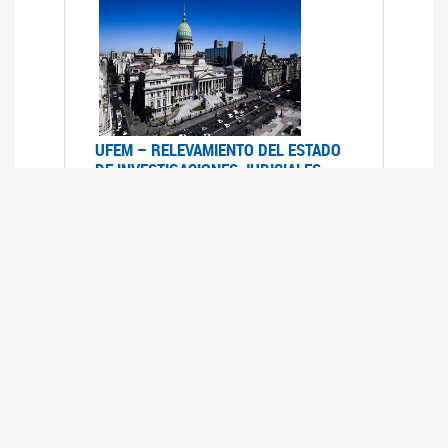
UFEM – RELEVAMIENTO DEL ESTADO
DE INVESTIGACIONES JUDICIALES
2015-2020
08/03/2022
La UFEM presenta el "Relevamiento del estado
de las investigaciones judiciales por muertes
violentas de mujeres cis, mujeres trans y
travestis en la Ciudad Autónoma de Buenos
Aires (años 2015-2020)"