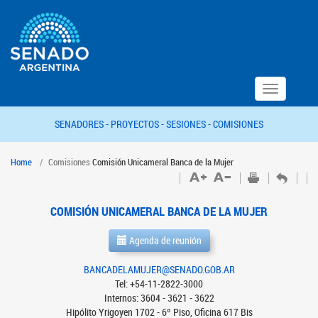
Toggle
navigation
SENADORES -
PROYECTOS -
SESIONES -
COMISIONES
Home
Comisiones
Comisión Unicameral Banca de la Mujer
COMISIÓN UNICAMERAL BANCA DE LA MUJER
Agenda de reunión
BANCADELAMUJER@SENADO.GOB.AR
Tel: +54-11-2822-3000
Internos: 3604 - 3621 - 3622
Hipólito Yrigoyen 1702 - 6º Piso, Oficina 617 Bis