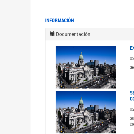
INFORMACIÓN
Documentación
E
0
Se
S
C
0
Se
Co