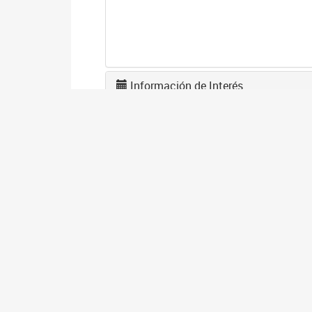
Información de Interés
U
0
La
tr
A
2