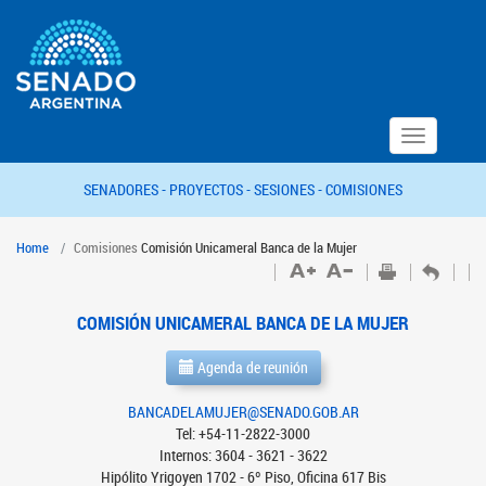
Toggle
navigation
SENADORES -
PROYECTOS -
SESIONES -
COMISIONES
Home
Comisiones
Comisión Unicameral Banca de la Mujer
COMISIÓN UNICAMERAL BANCA DE LA MUJER
Agenda de reunión
BANCADELAMUJER@SENADO.GOB.AR
Tel: +54-11-2822-3000
Internos: 3604 - 3621 - 3622
Hipólito Yrigoyen 1702 - 6º Piso, Oficina 617 Bis