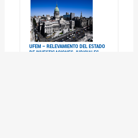
UFEM – RELEVAMIENTO DEL ESTADO
DE INVESTIGACIONES JUDICIALES
2015-2020
08/03/2022
La UFEM presenta el "Relevamiento del estado
de las investigaciones judiciales por muertes
violentas de mujeres cis, mujeres trans y
travestis en la Ciudad Autónoma de Buenos
Aires (años 2015-2020)"