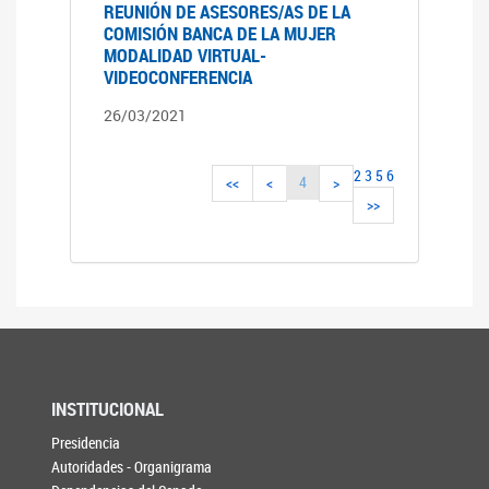
REUNIÓN DE ASESORES/AS DE LA
COMISIÓN BANCA DE LA MUJER
MODALIDAD VIRTUAL-
VIDEOCONFERENCIA
26/03/2021
2
3
5
6
4
<<
<
>
>>
INSTITUCIONAL
Presidencia
Autoridades - Organigrama