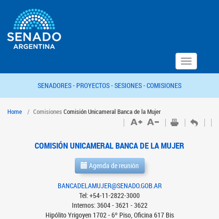
Toggle
navigation
SENADORES -
PROYECTOS -
SESIONES -
COMISIONES
Home
Comisiones
Comisión Unicameral Banca de la Mujer
COMISIÓN UNICAMERAL BANCA DE LA MUJER
Agenda de reunión
BANCADELAMUJER@SENADO.GOB.AR
Tel: +54-11-2822-3000
Internos: 3604 - 3621 - 3622
Hipólito Yrigoyen 1702 - 6º Piso, Oficina 617 Bis