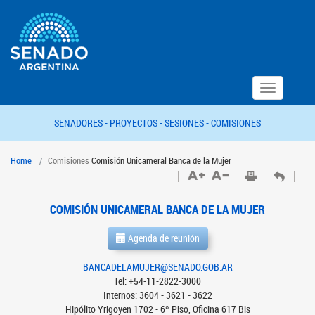
Toggle
navigation
SENADORES -
PROYECTOS -
SESIONES -
COMISIONES
Home
Comisiones
Comisión Unicameral Banca de la Mujer
COMISIÓN UNICAMERAL BANCA DE LA MUJER
Agenda de reunión
BANCADELAMUJER@SENADO.GOB.AR
Tel: +54-11-2822-3000
Internos: 3604 - 3621 - 3622
Hipólito Yrigoyen 1702 - 6º Piso, Oficina 617 Bis