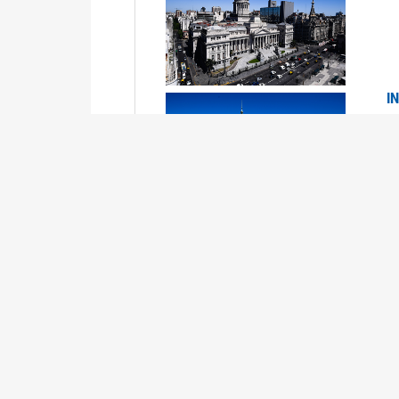
I
2
Se
P
G
2
La
Su
P
0