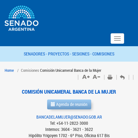
Toggle
navigation
SENADORES -
PROYECTOS -
SESIONES -
COMISIONES
Home
Comisiones
Comisión Unicameral Banca de la Mujer
COMISIÓN UNICAMERAL BANCA DE LA MUJER
Agenda de reunión
BANCADELAMUJER@SENADO.GOB.AR
Tel: +54-11-2822-3000
Internos: 3604 - 3621 - 3622
Hipólito Yrigoyen 1702 - 6º Piso, Oficina 617 Bis