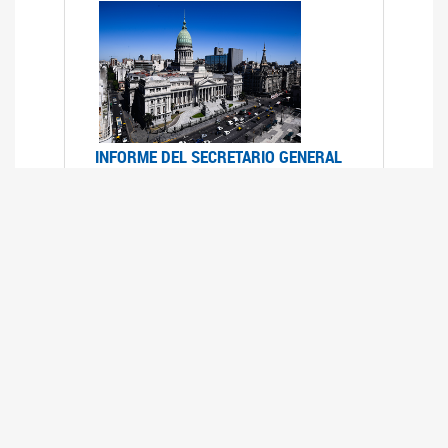
INFORME DEL SECRETARIO GENERAL
DE ONU SOBRE ACCESO A LA
JUSTICIA PARA MUJERES Y NIÑAS
12/06/2026
Durante el 70 período de sesiones de la
Comisión de la Condición Jurídica y Social de la
Mujer, el Secretario General de las Naciones
Unidas presentó el Informe "Garantizar y
fortalecer el acceso a la justicia para todas las
mujeres y las niñas".