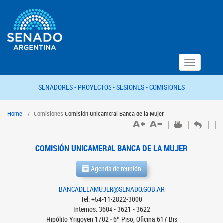
Toggle
navigation
SENADORES -
PROYECTOS -
SESIONES -
COMISIONES
Home
Comisiones
Comisión Unicameral Banca de la Mujer
COMISIÓN UNICAMERAL BANCA DE LA MUJER
Agenda de reunión
BANCADELAMUJER@SENADO.GOB.AR
Tel: +54-11-2822-3000
Internos: 3604 - 3621 - 3622
Hipólito Yrigoyen 1702 - 6º Piso, Oficina 617 Bis