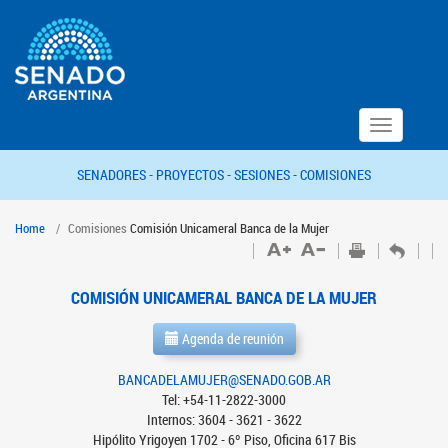
Toggle
navigation
SENADORES -
PROYECTOS -
SESIONES -
COMISIONES
Home
Comisiones
Comisión Unicameral Banca de la Mujer
COMISIÓN UNICAMERAL BANCA DE LA MUJER
Agenda de reunión
BANCADELAMUJER@SENADO.GOB.AR
Tel: +54-11-2822-3000
Internos: 3604 - 3621 - 3622
Hipólito Yrigoyen 1702 - 6º Piso, Oficina 617 Bis