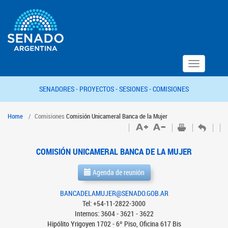
Toggle
navigation
SENADORES -
PROYECTOS -
SESIONES -
COMISIONES
Home
Comisiones
Comisión Unicameral Banca de la Mujer
COMISIÓN UNICAMERAL BANCA DE LA MUJER
Agenda de reunión
BANCADELAMUJER@SENADO.GOB.AR
Tel: +54-11-2822-3000
Internos: 3604 - 3621 - 3622
Hipólito Yrigoyen 1702 - 6º Piso, Oficina 617 Bis