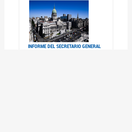
INFORME DEL SECRETARIO GENERAL
DE ONU SOBRE ACCESO A LA
JUSTICIA PARA MUJERES Y NIÑAS
12/06/2026
Durante el 70 período de sesiones de la
Comisión de la Condición Jurídica y Social de la
Mujer, el Secretario General de las Naciones
Unidas presentó el Informe "Garantizar y
fortalecer el acceso a la justicia para todas las
mujeres y las niñas".