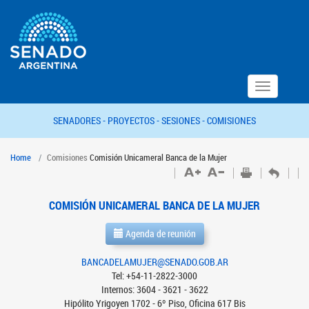
Toggle
navigation
SENADORES -
PROYECTOS -
SESIONES -
COMISIONES
Home
Comisiones
Comisión Unicameral Banca de la Mujer
COMISIÓN UNICAMERAL BANCA DE LA MUJER
Agenda de reunión
BANCADELAMUJER@SENADO.GOB.AR
Tel: +54-11-2822-3000
Internos: 3604 - 3621 - 3622
Hipólito Yrigoyen 1702 - 6º Piso, Oficina 617 Bis