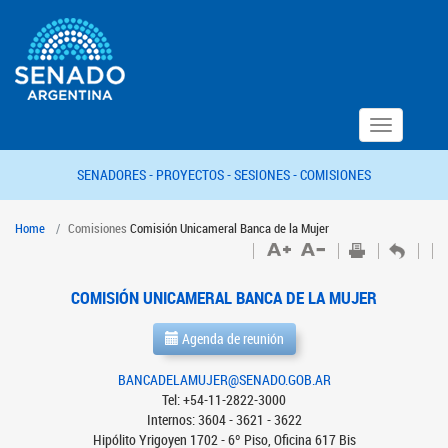
Toggle
navigation
SENADORES -
PROYECTOS -
SESIONES -
COMISIONES
Home
Comisiones
Comisión Unicameral Banca de la Mujer
COMISIÓN UNICAMERAL BANCA DE LA MUJER
Agenda de reunión
BANCADELAMUJER@SENADO.GOB.AR
Tel: +54-11-2822-3000
Internos: 3604 - 3621 - 3622
Hipólito Yrigoyen 1702 - 6º Piso, Oficina 617 Bis