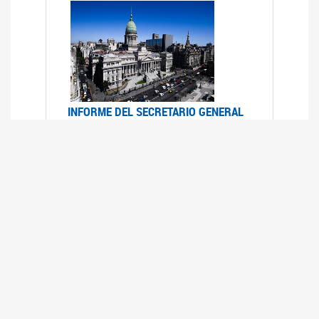
INFORME DEL SECRETARIO GENERAL
DE ONU SOBRE ACCESO A LA
JUSTICIA PARA MUJERES Y NIÑAS
12/06/2026
Durante el 70 período de sesiones de la
Comisión de la Condición Jurídica y Social de la
Mujer, el Secretario General de las Naciones
Unidas presentó el Informe "Garantizar y
fortalecer el acceso a la justicia para todas las
mujeres y las niñas".