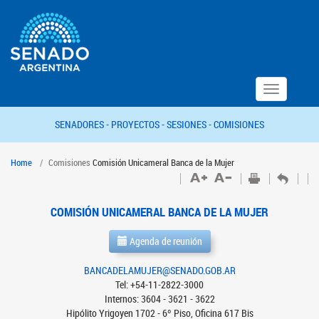
Toggle
navigation
SENADORES -
PROYECTOS -
SESIONES -
COMISIONES
Home
Comisiones
Comisión Unicameral Banca de la Mujer
COMISIÓN UNICAMERAL BANCA DE LA MUJER
Agenda de reunión
BANCADELAMUJER@SENADO.GOB.AR
Tel: +54-11-2822-3000
Internos: 3604 - 3621 - 3622
Hipólito Yrigoyen 1702 - 6º Piso, Oficina 617 Bis