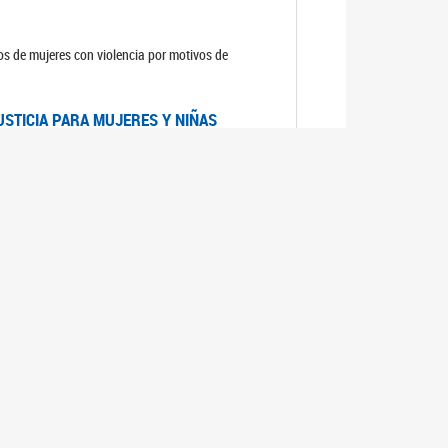
sos de mujeres con violencia por motivos de
USTICIA PARA MUJERES Y NIÑAS
la Mujer, el Secretario General de las Naciones
as mujeres y las niñas".
DICO DE ARGENTINA
a Mujer de Naciones Unidas publicó las
n con los avances en materia de derechos de las