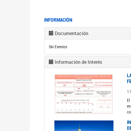
INFORMACIÓN
Documentación
Sin Eventos
Información de Interés
L
F
1
El
en
co
I
D