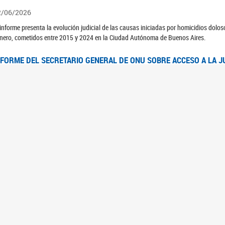
2/06/2026
 informe presenta la evolución judicial de las causas iniciadas por homicidios dolo
nero, cometidos entre 2015 y 2024 en la Ciudad Autónoma de Buenos Aires.
NFORME DEL SECRETARIO GENERAL DE ONU SOBRE ACCESO A LA J
2/06/2026
rante el 70 período de sesiones de la Comisión de la Condición Jurídica y Social de 
idas presentó el Informe "Garantizar y fortalecer el acceso a la justicia para todas l
OMITÉ CEDAW. OBSERVACIONES FINALES AL 8VO. INFORME PERIÓ
3/06/2026
 23 de febrero de 2026, el Comité para la Eliminación de la Discriminación contra l
servaciones Finales al 8vo. Informe Periódico presentado por Argentina, en relació
jeres.
NDEC PRESENTÓ DOSSIER ESTADÍSTICO EN EL MARCO DEL 8M