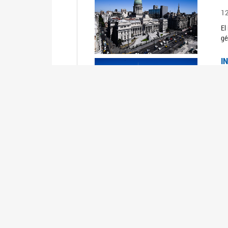
1
El
gé
I
1
Du
Un
C
0
El
Ob
mu
I