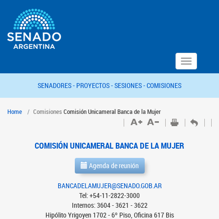
Toggle
navigation
SENADORES -
PROYECTOS -
SESIONES -
COMISIONES
Home
Comisiones
Comisión Unicameral Banca de la Mujer
COMISIÓN UNICAMERAL BANCA DE LA MUJER
Agenda de reunión
BANCADELAMUJER@SENADO.GOB.AR
Tel: +54-11-2822-3000
Internos: 3604 - 3621 - 3622
Hipólito Yrigoyen 1702 - 6º Piso, Oficina 617 Bis