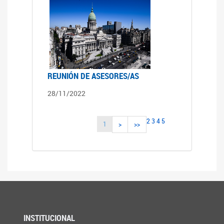
REUNIÓN DE ASESORES/AS
28/11/2022
2
3
4
5
1
>
>>
INSTITUCIONAL