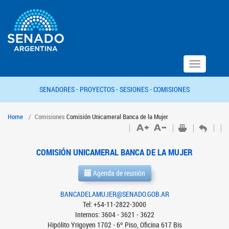
Toggle
navigation
SENADORES -
PROYECTOS -
SESIONES -
COMISIONES
Home
Comisiones
Comisión Unicameral Banca de la Mujer
COMISIÓN UNICAMERAL BANCA DE LA MUJER
Agenda de reunión
BANCADELAMUJER@SENADO.GOB.AR
Tel: +54-11-2822-3000
Internos: 3604 - 3621 - 3622
Hipólito Yrigoyen 1702 - 6º Piso, Oficina 617 Bis