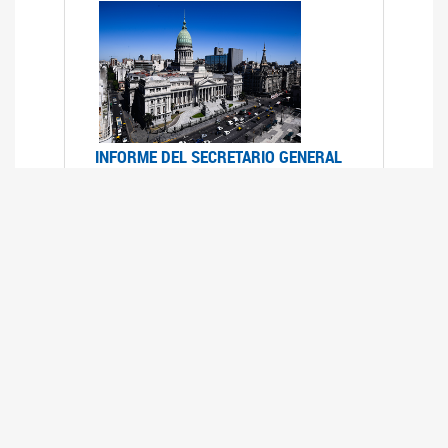
INFORME DEL SECRETARIO GENERAL
DE ONU SOBRE ACCESO A LA
JUSTICIA PARA MUJERES Y NIÑAS
12/06/2026
Durante el 70 período de sesiones de la
Comisión de la Condición Jurídica y Social de la
Mujer, el Secretario General de las Naciones
Unidas presentó el Informe "Garantizar y
fortalecer el acceso a la justicia para todas las
mujeres y las niñas".